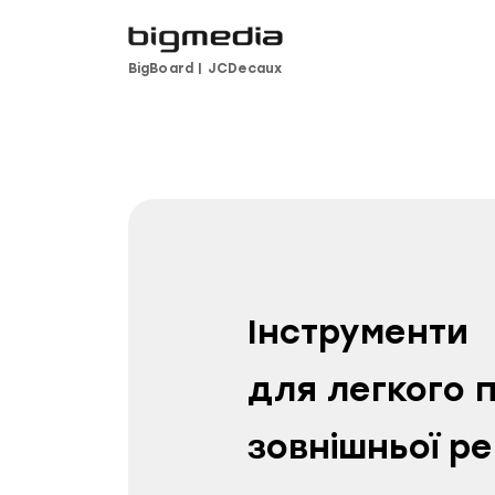
BigBoard
|
JCDecaux
Інструменти
для легкого 
зовнішньої р