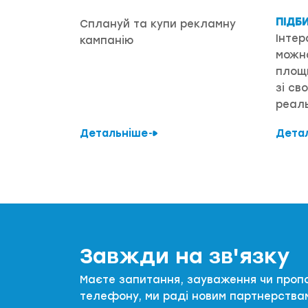
ПІДБ
Сплануй та купи рекламну
Інтер
кампанію
можн
площи
зі св
реаль
Детальніше
Дета
Завжди на зв'язку
Маєте запитання, зауваження чи проп
телефону, ми раді новим партнерства