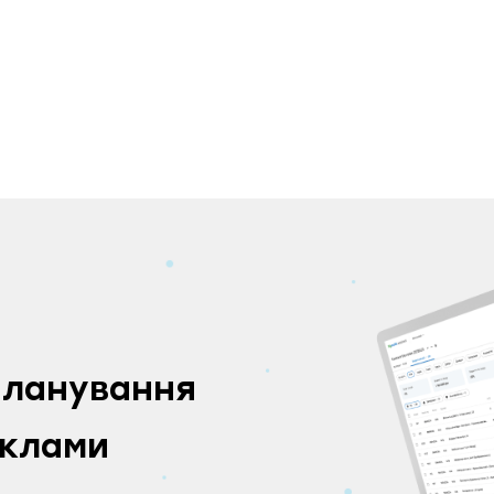
планування
еклами