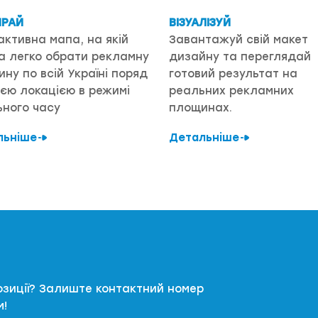
ИРАЙ
ВІЗУАЛІЗУЙ
активна мапа, на якій
Завантажуй свій макет
а легко обрати рекламну
дизайну та переглядай
ну по всій Україні поряд
готовий результат на
оєю локацією в режимі
реальних рекламних
ного часу
площинах.
льніше
Детальніше
озиції? Залиште контактний номер
м!