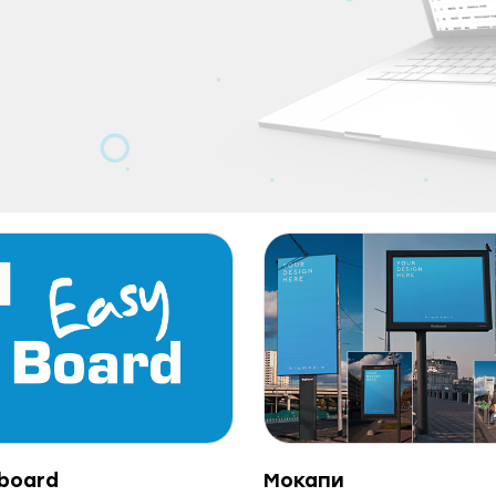
board
Мокапи